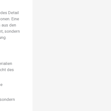
des Detail
onen. Eine
m aus den
nt, sondern
ung.
rialien
icht des
se
 sondern