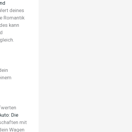
und
Wert deines
ie Romantik
ades kann
nd
leich.
dein
 einem
ufwerten
uto: Die
schaften mit
 dein Wagen