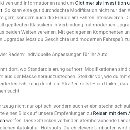
ktiven und Informationen rund um
Oldtimer als Investition 
t
. So kann eine gut durchdachte Modifikation nicht nur den 
teigern, sondern auch die Freude am Fahren intensivieren. D
voll gepflegten Klassikers in Verbindung mit modernen Upgr
us beiden Welten vereinen. Mit gediegenen Komponenten u
 Upgrades lebst du Geschichte und modernen Fahrspaß zug
 vier Rädern: Individuelle Anpassungen für Ihr Auto
innt dort, wo Standardisierung aufhört. Modifikationen sind 
um aus der Masse herauszustechen. Stell dir vor, wie du mit
derten Fahrzeug durch die Straßen rollst – ein Unikat, das
hen sucht.
hrzeug nicht nur optisch, sondern auch erlebnistechnisch a
lte einen Blick auf unsere Empfehlungen zu
Reisen mit dem A
ten
werfen. Diese Strecken verbinden atemberaubende Land
uglichen Autokultur-Hotspots. Durch clevere Umbauten wird