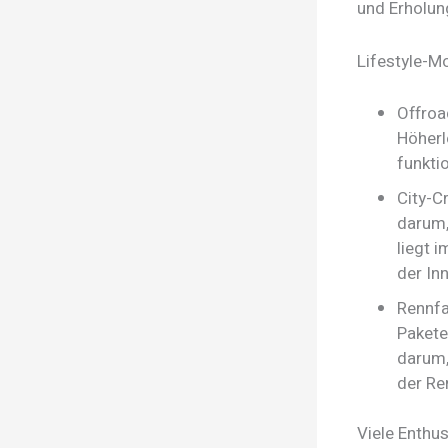
und Erholun
Lifestyle-M
Offroa
Höherl
funkti
City-C
darum,
liegt 
der In
Rennfa
Pakete
darum,
der Re
Viele Enthu