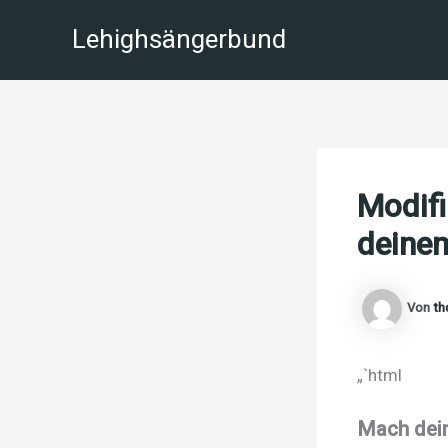
Zum
Lehighsängerbund
Inhalt
springen
Modifi
deinem
Von
t
„`html
Mach dein