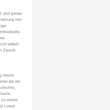
t, und genau
melzung von
euge
ndividuelle
ine
sich selbst
um Zweck.
g deiner
eren als ein
chichte,
tierte
o zu einem
ür Luxus