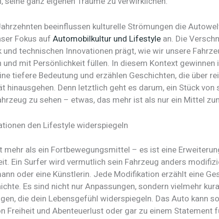
, seine ganz eigenen Träume zu verwirklichen.
Jahrzehnten beeinflussen kulturelle Strömungen die Autowel
unser Fokus auf
Automobilkultur und Lifestyle
an. Die Versch
 und technischen Innovationen prägt, wie wir unsere Fahrz
 und mit Persönlichkeit füllen. In diesem Kontext gewinnen i
ne tiefere Bedeutung und erzählen Geschichten, die über re
ät hinausgehen. Denn letztlich geht es darum, ein Stück von 
ahrzeug zu sehen – etwas, das mehr ist als nur ein Mittel z
ationen den Lifestyle widerspiegeln
t mehr als ein Fortbewegungsmittel – es ist eine Erweiterun
it. Ein Surfer wird vermutlich sein Fahrzeug anders modifizi
nn oder eine Künstlerin. Jede Modifikation erzählt eine Ges
ichte. Es sind nicht nur Anpassungen, sondern vielmehr kura
gen, die dein Lebensgefühl widerspiegeln. Das Auto kann s
n Freiheit und Abenteuerlust oder gar zu einem Statement f