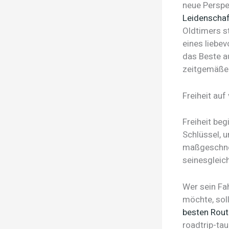
neue Perspe
Leidenschaf
Oldtimers s
eines liebe
das Beste a
zeitgemäßen
Freiheit auf
Freiheit beg
Schlüssel, 
maßgeschnei
seinesgleic
Wer sein Fa
möchte, sol
besten Rou
roadtrip-ta