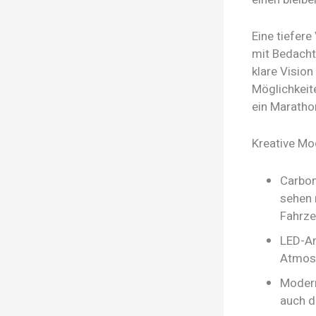
Eine tiefer
mit Bedacht
klare Vision
Möglichkeite
ein Maratho
Kreative Mod
Carbon
sehen 
Fahrze
LED-Am
Atmosp
Modern
auch d