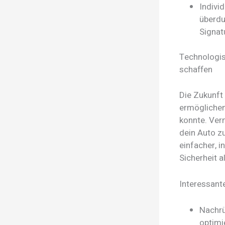
Indivi
überdu
Signat
Technologis
schaffen
Die Zukunft
ermöglichen
konnte. Ver
dein Auto zu
einfacher, i
Sicherheit 
Interessant
Nachrü
optimi