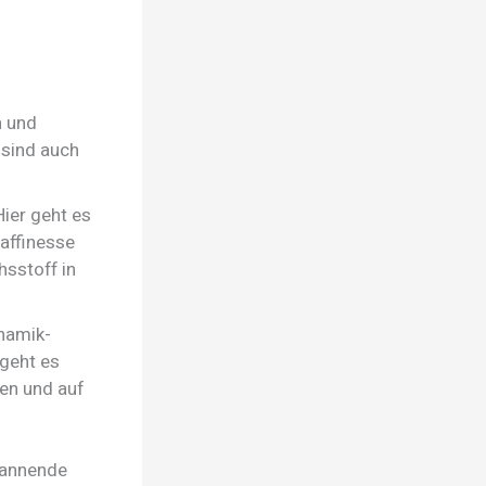
n und
 sind auch
Hier geht es
affinesse
hsstoff in
namik-
geht es
en und auf
pannende