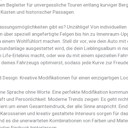
en Begleiter für unvergessliche Touren entlang kurviger Ber
 Küsten und historischer Passagen.
ssungsmöglichkeiten gibt es? Unzählige! Von individuellen
n über speziell angefertigte Felgen bis hin zu Innenraum-Up
 einem Wohlfühlort machen. Stell dir vor, wie dein Auto mit 
oundanlage ausgestattet wird, die dein Lieblingsalbum in ni
 Life-Erlebnis macht, oder wie du mit einem speziellen Fahr
 deines Fahrzeugs optimierst, sodass jede Kurve zur Freude
 Design: Kreative Modifikationen für einen einzigartigen Lo
eine Sprache ohne Worte. Eine perfekte Modifikation kommuni
aft und Persönlichkeit. Moderne Trends zeigen: Es geht nich
ern um einen Gesamteindruck, der alle Sinne anspricht. Eind
 Karosserien und kreativ gestaltete Interieurs sorgen für da
ind es die unerwarteten Kombinationen von Farben und Materi
nden Eindruck hinterlassen.