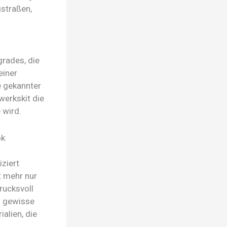
gstraßen,
grades, die
einer
e gekannter
werkskit die
 wird.
ok
ziert
t mehr nur
rucksvoll
s gewisse
alien, die