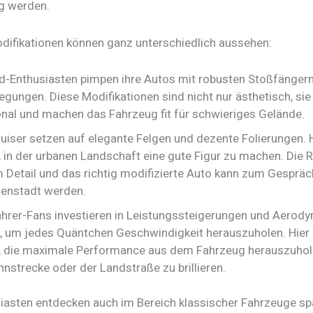
g werden.
odifikationen können ganz unterschiedlich aussehen:
d-Enthusiasten pimpen ihre Autos mit robusten Stoßfänger
egungen. Diese Modifikationen sind nicht nur ästhetisch, sie
onal und machen das Fahrzeug fit für schwieriges Gelände.
ruiser setzen auf elegante Felgen und dezente Folierungen. 
 in der urbanen Landschaft eine gute Figur zu machen. Die R
im Detail und das richtig modifizierte Auto kann zum Gespräc
nenstadt werden.
hrer-Fans investieren in Leistungssteigerungen und Aerody
, um jedes Quäntchen Geschwindigkeit herauszuholen. Hier 
 die maximale Performance aus dem Fahrzeug herauszuhol
nnstrecke oder der Landstraße zu brillieren.
siasten entdecken auch im Bereich klassischer Fahrzeuge s