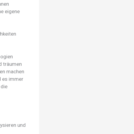
nnen
ne eigene
hkeiten
logien
d träumen
ngen machen
rd es immer
 die
lysieren und