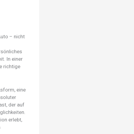
Auto – nicht
rsönliches
t. In einer
e richtige
ksform, eine
bsoluter
st, der auf
glichkeiten.
ion erlebt,
m